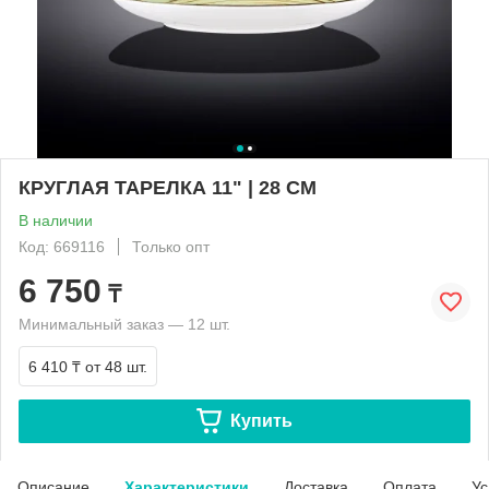
КРУГЛАЯ ТАРЕЛКА 11" | 28 CM
В наличии
Код: 669116
Только опт
6 750
₸
Минимальный заказ — 12 шт.
6 410 ₸
от 48 шт.
Купить
Описание
Характеристики
Доставка
Оплата
Ус