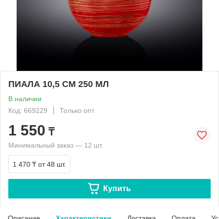
ПИАЛА 10,5 СМ 250 МЛ
В наличии
Код: 669229
Только опт
1 550
₸
Минимальный заказ — 12 шт.
1 470 ₸
от 48 шт.
Купить
Описание
Характеристики
Доставка
Оплата
Ус