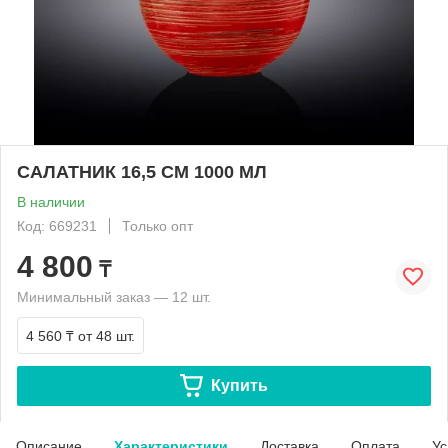
САЛАТНИК 16,5 СМ 1000 МЛ
В наличии
Код: 669231
Только опт
4 800
₸
Минимальный заказ — 12 шт.
4 560 ₸
от 48 шт.
Купить
Описание
Характеристики
Доставка
Оплата
Ус