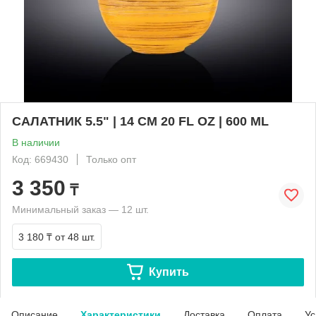
САЛАТНИК 5.5" | 14 CM 20 FL OZ | 600 ML
В наличии
Код: 669430
Только опт
3 350
₸
Минимальный заказ — 12 шт.
3 180 ₸
от 48 шт.
Купить
Описание
Характеристики
Доставка
Оплата
Ус