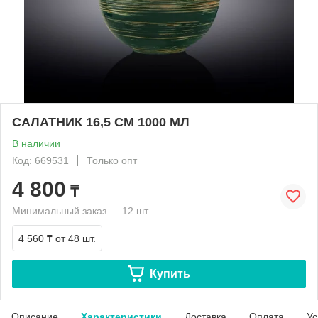
САЛАТНИК 16,5 СМ 1000 МЛ
В наличии
Код: 669531
Только опт
4 800
₸
Минимальный заказ — 12 шт.
4 560 ₸
от 48 шт.
Купить
Описание
Характеристики
Доставка
Оплата
Ус