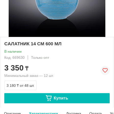
САЛАТНИК 14 СМ 600 МЛ
В наличии
Код: 669630
Только опт
3 350
₸
Минимальный заказ — 12 шт.
3 180 ₸
от 48 шт.
Купить
Описание
Характеристики
Доставка
Оплата
Ус