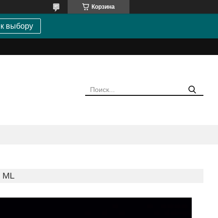
Корзина
 к выбору
0 ML