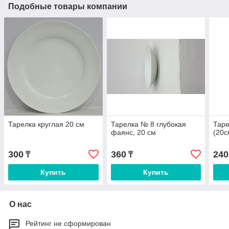
Подобные товары компании
Тарелка круглая 20 см
Тарелка № 8 глубокая
Тар
фаянс, 20 см
(20с
300
360
240
₸
₸
Купить
Купить
О нас
Рейтинг не сформирован