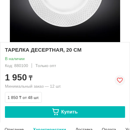
ТАРЕЛКА ДЕСЕРТНАЯ, 20 СМ
В наличии
Код: 880100
Только опт
1 950
₸
Минимальный заказ — 12 шт.
1 850 ₸
от 48 шт.
Купить
Описание
Характеристики
Доставка
Оплата
Ус