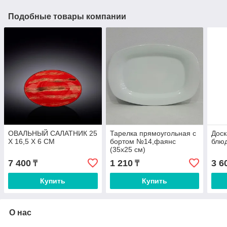
Подобные товары компании
ОВАЛЬНЫЙ САЛАТНИК 25
Тарелка прямоугольная с
Доск
Х 16,5 Х 6 СМ
бортом №14,фаянс
блюд
(35х25 см)
7 400
1 210
3 6
₸
₸
Купить
Купить
О нас