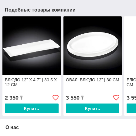
Подобные товары компании
БЛЮДО 12" X 4.7" | 30.5 X
ОВАЛ. БЛЮДО 12” | 30 CM
БЛЮД
12 CM
CM
2 350
3 550
3 5
₸
₸
Купить
Купить
О нас