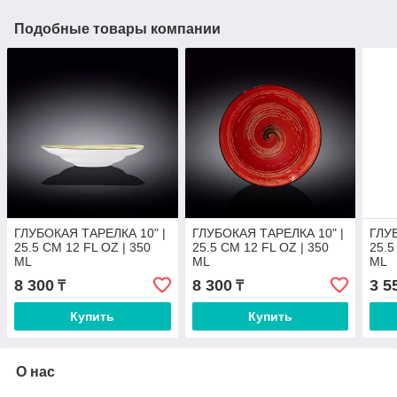
Подобные товары компании
ГЛУБОКАЯ ТАРЕЛКА 10" |
ГЛУБОКАЯ ТАРЕЛКА 10" |
ГЛУ
25.5 CM 12 FL OZ | 350
25.5 CM 12 FL OZ | 350
25.5
ML
ML
ML
8 300
8 300
3 5
₸
₸
Купить
Купить
О нас