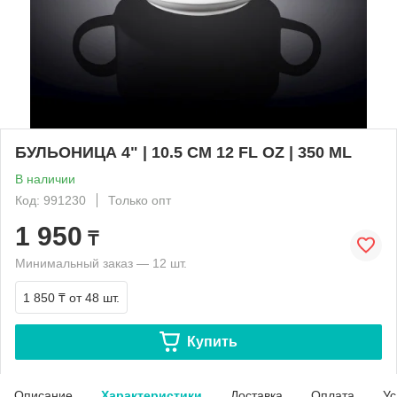
БУЛЬОНИЦА 4" | 10.5 СМ 12 FL OZ | 350 ML
В наличии
Код: 991230
Только опт
1 950
₸
Минимальный заказ — 12 шт.
1 850 ₸
от 48 шт.
Купить
Описание
Характеристики
Доставка
Оплата
Ус