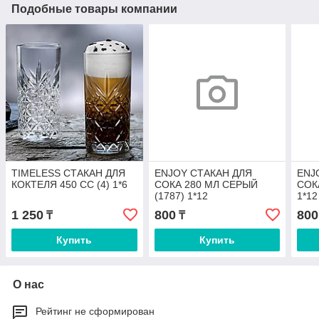
Подобные товары компании
TIMELESS СТАКАН ДЛЯ
ENJOY СТАКАН ДЛЯ
ENJ
КОКТЕЛЯ 450 СС (4) 1*6
СОКА 280 МЛ СЕРЫЙ
СОК
(1787) 1*12
1*12
1 250
800
800
₸
₸
Купить
Купить
О нас
Рейтинг не сформирован