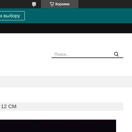
Корзина
 к выбору
X 12 CM