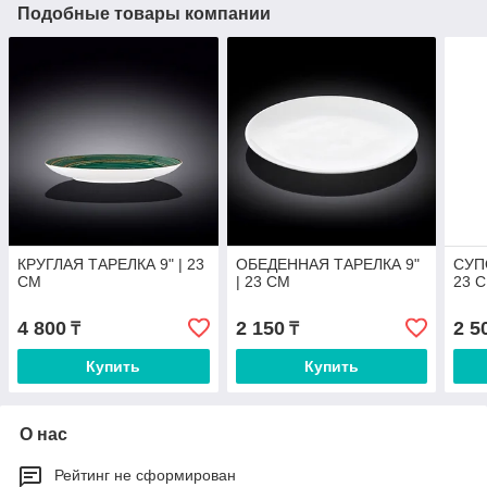
Подобные товары компании
КРУГЛАЯ ТАРЕЛКА 9" | 23
ОБЕДЕННАЯ ТАРЕЛКА 9"
СУП
CM
| 23 CM
23 C
4 800
2 150
2 5
₸
₸
Купить
Купить
О нас
Рейтинг не сформирован