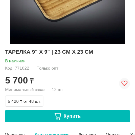
ТАРЕЛКА 9" X 9" | 23 CM X 23 CM
В наличии
Код: 771022
Только опт
5 700
₸
Минимальный заказ — 12 шт.
5 420 ₸
от 48 шт.
Купить
Описание
Характеристики
Доставка
Оплата
Ус