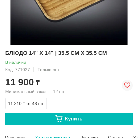
БЛЮДО 14" X 14" | 35.5 CM X 35.5 CM
В наличии
Код: 771027
Только опт
11 900
₸
Минимальный заказ — 12 шт.
11 310 ₸
от 48 шт.
Купить
Описание
Характеристики
Доставка
Оплата
Ус