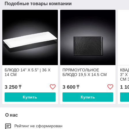
Подобные товары компании
БЛЮДО 14" X 5.5" | 36 X
ПРЯМОУГОЛЬНОЕ
КВА
14 CM
БЛЮДО 19,5 X 14.5 CM
3" X 
CM 3
3 250
3 600
1 1
₸
₸
Купить
Купить
О нас
Рейтинг не сформирован