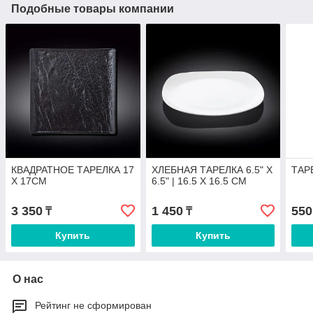
Подобные товары компании
КВАДРАТНОЕ ТАРЕЛКА 17
ХЛЕБНАЯ ТАРЕЛКА 6.5" X
ТАРЕ
X 17CM
6.5" | 16.5 X 16.5 CM
3 350
1 450
550
₸
₸
Купить
Купить
О нас
Рейтинг не сформирован