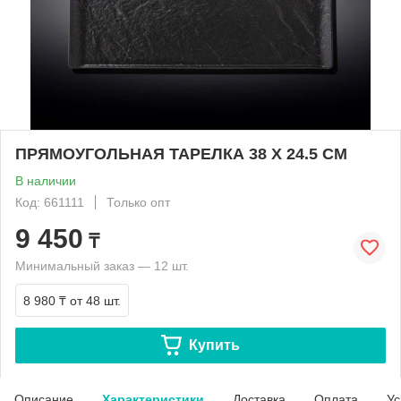
ПРЯМОУГОЛЬНАЯ ТАРЕЛКА 38 X 24.5 CM
В наличии
Код: 661111
Только опт
9 450
₸
Минимальный заказ — 12 шт.
8 980 ₸
от 48 шт.
Купить
Описание
Характеристики
Доставка
Оплата
Ус