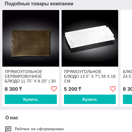
Подобные товары компании
ПРЯМОУГОЛЬНОЕ
ПРЯМОУГОЛЬНОЕ
БЛЮД
СЕРВИРОВОЧНОЕ
БЛЮДО 13.5” X 7”| 34 X 18
24.
БЛЮДО 11.75" X 8.25" | 30
CM
X 21 CM
8 300
5 200
8 3
₸
₸
Купить
Купить
О нас
Рейтинг не сформирован