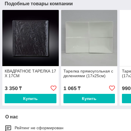
Подобные товары компании
КВАДРАТНОЕ ТАРЕЛКА 17
Тарелка прямоугольная с
Тар
X 17CM
делениями (17х25см)
(17х
3 350
1 065
990
₸
₸
Купить
Купить
О нас
Рейтинг не сформирован