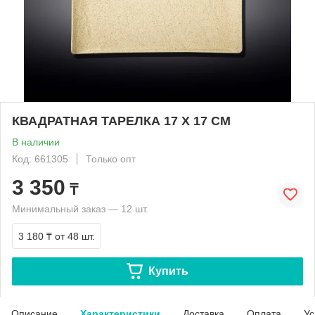
КВАДРАТНАЯ ТАРЕЛКА 17 Х 17 СМ
В наличии
Код: 661305
Только опт
3 350
₸
Минимальный заказ — 12 шт.
3 180 ₸
от 48 шт.
Купить
Описание
Характеристики
Доставка
Оплата
Ус