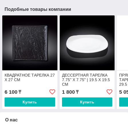
Подобные товары компании
КВАДРАТНОЕ ТАРЕЛКА 27
ДЕССЕРТНАЯ ТАРЕЛКА
ПРЯ
X 27 CM
7.75" X 7.75" | 19.5 X 19.5
ТАРЕ
CM
29.5
6 100
1 800
5 0
₸
₸
Купить
Купить
О нас