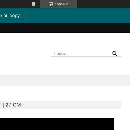
Корзина
 к выбору
 | 27 CM