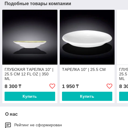
Подобные товары компании
ГЛУБОКАЯ ТАРЕЛКА 10" |
ТАРЕЛКА 10" | 25.5 CM
ГЛУ
25.5 CM 12 FL OZ | 350
25.5
ML
ML
8 300
1 950
8 3
₸
₸
Купить
Купить
О нас
Рейтинг не сформирован