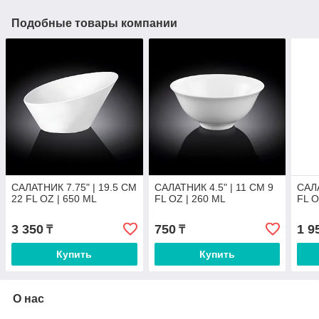
Подобные товары компании
САЛАТНИК 7.75" | 19.5 CM
САЛАТНИК 4.5" | 11 CM 9
САЛА
22 FL OZ | 650 ML
FL OZ | 260 ML
FL O
3 350
750
1 9
₸
₸
Купить
Купить
О нас