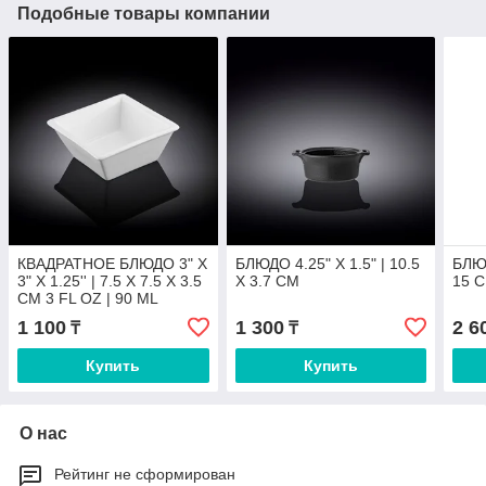
Подобные товары компании
КВАДРАТНОЕ БЛЮДО 3" X
БЛЮДО 4.25" X 1.5" | 10.5
БЛЮД
3" X 1.25'' | 7.5 X 7.5 X 3.5
X 3.7 CM
15 
CM 3 FL OZ | 90 ML
1 100
1 300
2 6
₸
₸
Купить
Купить
О нас
Рейтинг не сформирован