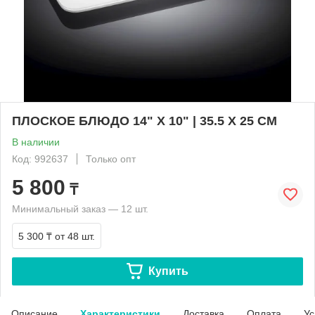
ПЛОСКОЕ БЛЮДО 14" X 10" | 35.5 X 25 CM
В наличии
Код: 992637
Только опт
5 800
₸
Минимальный заказ — 12 шт.
5 300 ₸
от 48 шт.
Купить
Описание
Характеристики
Доставка
Оплата
Ус