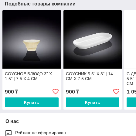
Подобные товары компании
СОУСНОЕ БЛЮДО 3" X
СОУСНИК 5.5" X 3" | 14
С Д
1.5" | 7.5 X 4 CM
CM X 7.5 CM
5.5"
CM
900
900
1 0
₸
₸
Купить
Купить
О нас
Рейтинг не сформирован