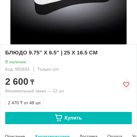
БЛЮДО 9.75" X 6.5" | 25 X 16.5 CM
В наличии
Код: 992692
Только опт
2 600
₸
Минимальный заказ — 12 шт.
2 470 ₸
от 48 шт.
Купить
Описание
Характеристики
Доставка
Оплата
Ус