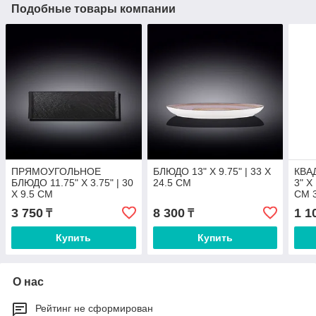
Подобные товары компании
ПРЯМОУГОЛЬНОЕ
БЛЮДО 13" X 9.75" | 33 X
КВА
БЛЮДО 11.75" X 3.75" | 30
24.5 CM
3" X 
X 9.5 CM
CM 3
3 750
8 300
1 1
₸
₸
Купить
Купить
О нас
Рейтинг не сформирован