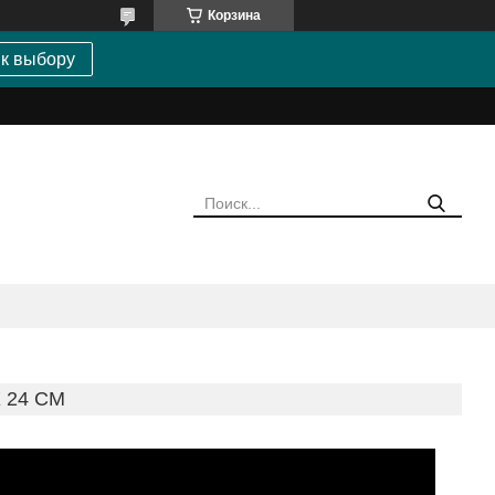
Корзина
 к выбору
X 24 CM