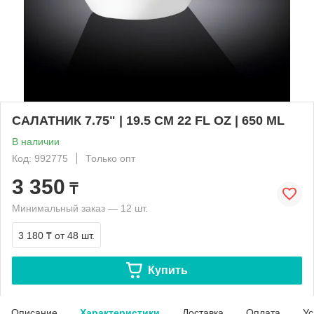
САЛАТНИК 7.75" | 19.5 CM 22 FL OZ | 650 ML
В наличии
Код: 992775
Только опт
3 350
₸
Минимальный заказ — 12 шт.
3 180 ₸
от 48 шт.
Купить
Описание
Характеристики
Доставка
Оплата
Ус