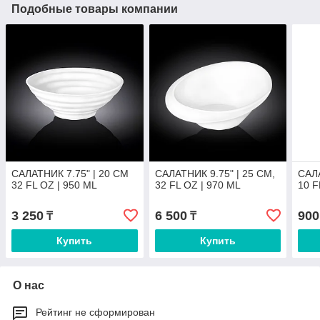
Подобные товары компании
САЛАТНИК 7.75" | 20 CM
САЛАТНИК 9.75" | 25 CM,
САЛА
32 FL OZ | 950 ML
32 FL OZ | 970 ML
10 F
3 250
6 500
900
₸
₸
Купить
Купить
О нас
Рейтинг не сформирован