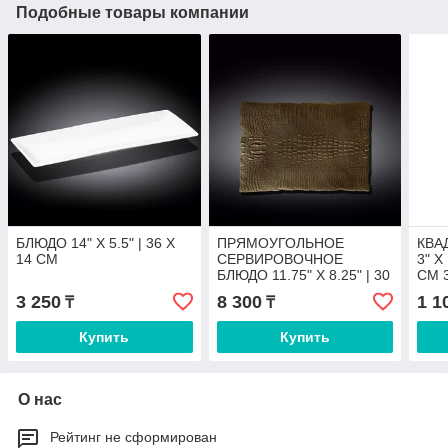
Подобные товары компании
БЛЮДО 14" X 5.5" | 36 X
ПРЯМОУГОЛЬНОЕ
КВА
14 CM
СЕРВИРОВОЧНОЕ
3" X 
БЛЮДО 11.75" X 8.25" | 30
CM 3
X 21 CM
3 250
8 300
1 1
₸
₸
Купить
Купить
О нас
Рейтинг не сформирован