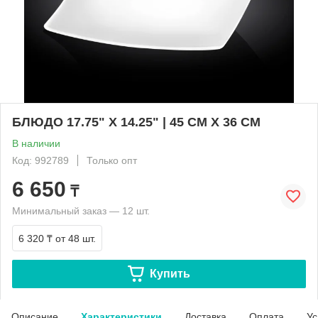
БЛЮДО 17.75" X 14.25" | 45 CM X 36 CM
В наличии
Код: 992789
Только опт
6 650
₸
Минимальный заказ — 12 шт.
6 320 ₸
от 48 шт.
Купить
Описание
Характеристики
Доставка
Оплата
Ус