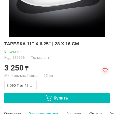
ТАРЕЛКА 11" X 6.25" | 28 X 16 CM
В наличии
Код: 992809
Только опт
3 250
₸
Минимальный заказ — 12 шт.
3 090 ₸
от 48 шт.
Купить
Описание
Характеристики
Доставка
Оплата
Ус