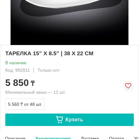
ТАРЕЛКА 15" X 8.5" | 38 X 22 CM
В наличии
Код: 992811
Только опт
5 850
₸
Минимальный заказ — 12 шт.
5 560 ₸
от 48 шт.
Купить
Описание
Характеристики
Доставка
Оплата
Ус