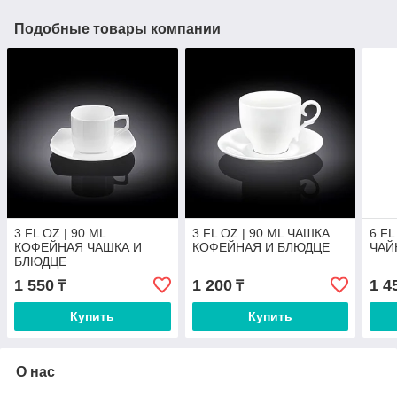
Подобные товары компании
3 FL OZ | 90 ML
3 FL OZ | 90 ML ЧАШКА
6 FL
КОФЕЙНАЯ ЧАШКА И
КОФЕЙНАЯ И БЛЮДЦЕ
ЧАЙ
БЛЮДЦЕ
1 550
1 200
1 4
₸
₸
Купить
Купить
О нас