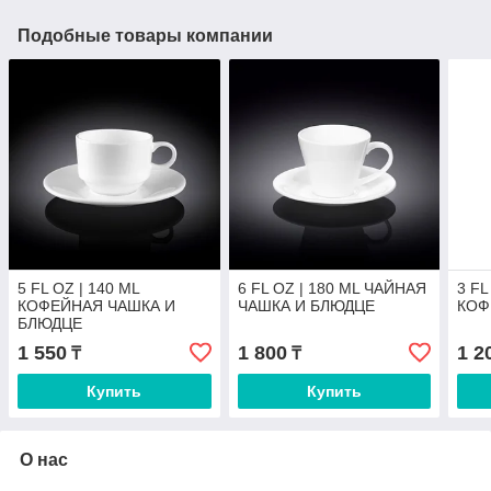
Подобные товары компании
5 FL OZ | 140 ML
6 FL OZ | 180 ML ЧАЙНАЯ
3 FL
КОФЕЙНАЯ ЧАШКА И
ЧАШКА И БЛЮДЦЕ
КОФ
БЛЮДЦЕ
1 550
1 800
1 2
₸
₸
Купить
Купить
О нас