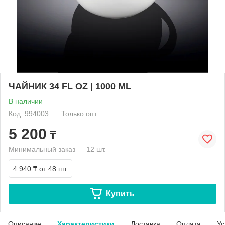
ЧАЙНИК 34 FL OZ | 1000 ML
В наличии
Код: 994003
Только опт
5 200
₸
Минимальный заказ — 12 шт.
4 940 ₸
от 48 шт.
Купить
Описание
Характеристики
Доставка
Оплата
Ус