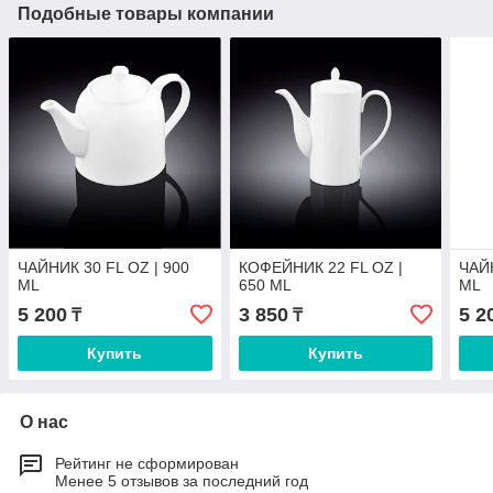
Подобные товары компании
ЧАЙНИК 30 FL OZ | 900
КОФЕЙНИК 22 FL OZ |
ЧАЙН
ML
650 ML
ML
5 200
3 850
5 2
₸
₸
Купить
Купить
О нас
Рейтинг не сформирован
Менее 5 отзывов за последний год