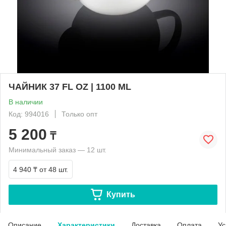
ЧАЙНИК 37 FL OZ | 1100 ML
В наличии
Код: 994016
Только опт
5 200
₸
Минимальный заказ — 12 шт.
4 940 ₸
от 48 шт.
Купить
Описание
Характеристики
Доставка
Оплата
Ус