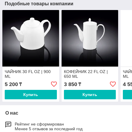
Подобные товары компании
ЧАЙНИК 30 FL OZ | 900
КОФЕЙНИК 22 FL OZ |
ЧАЙН
ML
650 ML
ML
5 200
3 850
4 5
₸
₸
Купить
Купить
О нас
Рейтинг не сформирован
Менее 5 отзывов за последний год