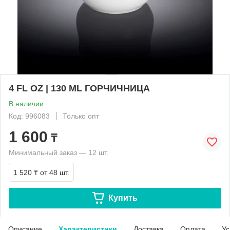
4 FL OZ | 130 ML ГОРЧИЧНИЦА
В наличии
Код: 996083
Только опт
1 600
₸
Минимальный заказ — 12 шт.
1 520 ₸
от 48 шт.
Купить
Описание
Характеристики
Доставка
Оплата
Ус