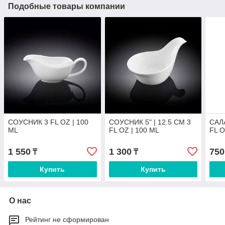
Подобные товары компании
СОУСНИК 3 FL OZ | 100
СОУСНИК 5" | 12.5 CM 3
САЛА
ML
FL OZ | 100 ML
FL O
1 550
1 300
750
₸
₸
Купить
Купить
О нас
Рейтинг не сформирован