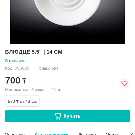
БЛЮДЦЕ 5.5" | 14 CM
В наличии
Код: 996099
Только опт
700
₸
Минимальный заказ — 12 шт.
670 ₸
от 48 шт.
Купить
Описание
Характеристики
Доставка
Оплата
Ус