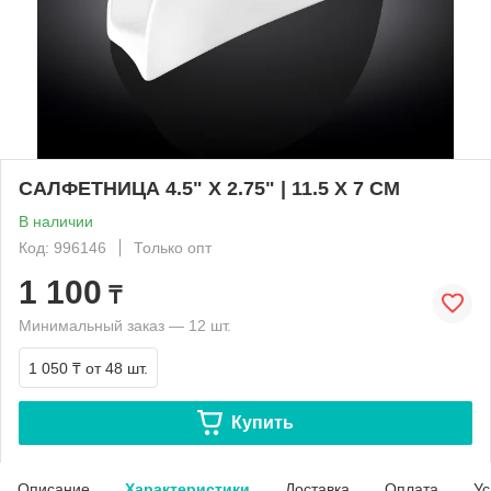
САЛФЕТНИЦА 4.5" X 2.75" | 11.5 X 7 CM
В наличии
Код: 996146
Только опт
1 100
₸
Минимальный заказ — 12 шт.
1 050 ₸
от 48 шт.
Купить
Описание
Характеристики
Доставка
Оплата
Ус