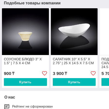
Подобные товары компании
СОУСНОЕ БЛЮДО 3" X
САЛАТНИК 10" X 5.5" X
ПОД
1.5" | 7.5 X 4 CM
2.75" | 25 X 14.5 X 7.5 CM
САЛА
24.5
900
3 900
5 7
₸
₸
Купить
Купить
О нас
Рейтинг не сформирован