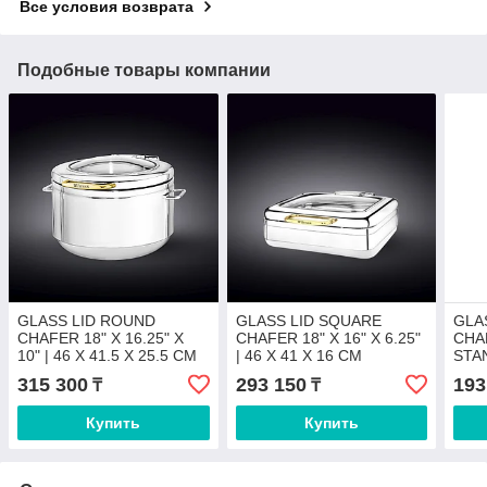
Все условия возврата
Подобные товары компании
GLASS LID ROUND
GLASS LID SQUARE
GLA
CHAFER 18" X 16.25" X
CHAFER 18" X 16" X 6.25"
CHA
10" | 46 X 41.5 X 25.5 CM
| 46 X 41 X 16 CM
STAN
300 FL OZ | 9 L
52 X
315 300
293 150
193
₸
₸
OZ |
Купить
Купить