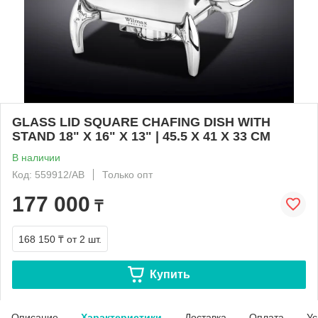
GLASS LID SQUARE CHAFING DISH WITH
STAND 18" X 16" X 13" | 45.5 X 41 X 33 CM
В наличии
Код: 559912/AB
Только опт
177 000
₸
168 150 ₸
от 2 шт.
Купить
Описание
Характеристики
Доставка
Оплата
Ус