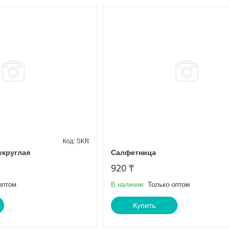
SKR
укруглая
Салфетница
920 ₸
оптом
В наличии
Только оптом
Купить