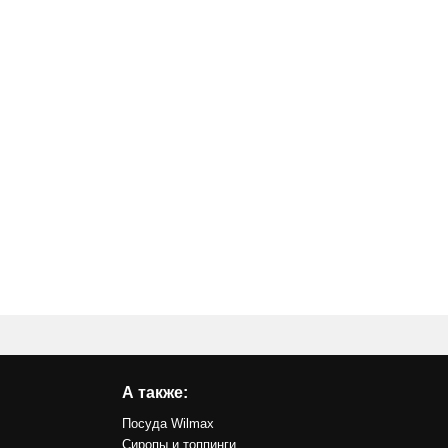
А также:
Посуда Wilmax
Сиропы и топпинги