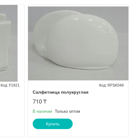
F1921
RFSK046
Салфетница полукруглая
710 ₸
В наличии
Только оптом
Купить