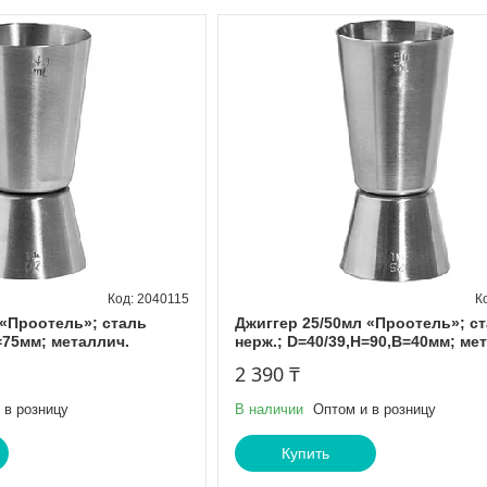
2040115
 «Проотель»; сталь
Джиггер 25/50мл «Проотель»; с
=75мм; металлич.
нерж.; D=40/39,H=90,B=40мм; ме
2 390 ₸
 в розницу
В наличии
Оптом и в розницу
Купить