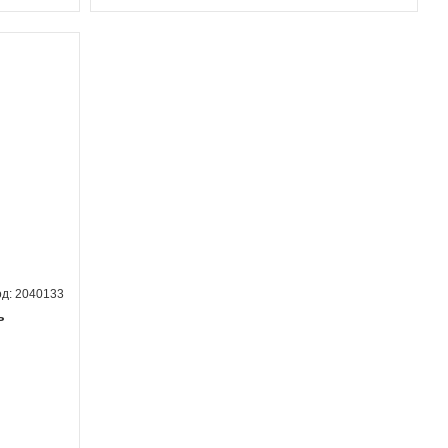
2040133
ь