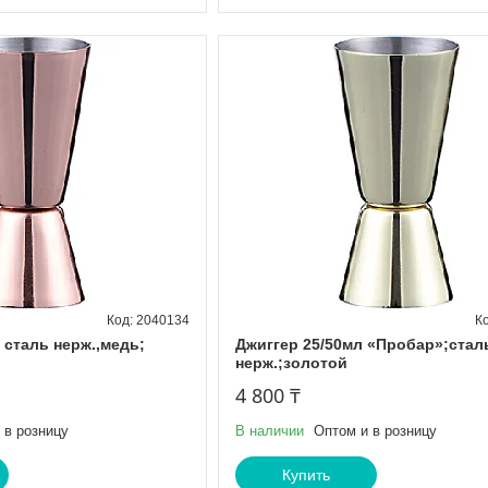
2040134
 сталь нерж.,медь;
Джиггер 25/50мл «Пробар»;стал
нерж.;золотой
4 800 ₸
 в розницу
В наличии
Оптом и в розницу
Купить