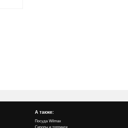
А также:
Посуда Wilmax
Сиропы и топпинги