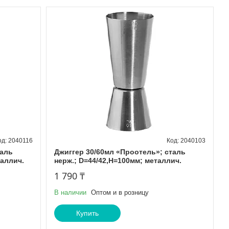
2040116
2040103
таль
Джиггер 30/60мл «Проотель»; сталь
таллич.
нерж.; D=44/42,H=100мм; металлич.
1 790 ₸
В наличии
Оптом и в розницу
Купить