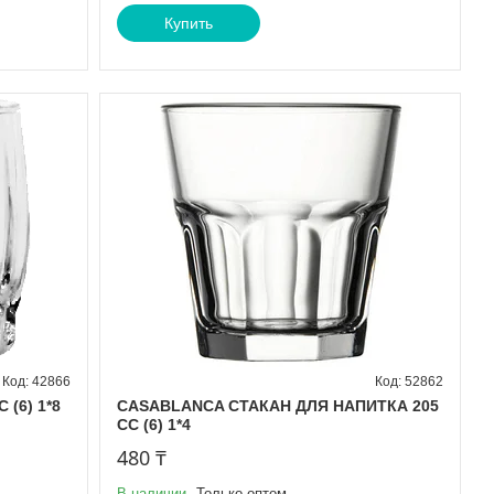
Купить
42866
52862
(6) 1*8
CASABLANCA СТАКАН ДЛЯ НАПИТКА 205
СС (6) 1*4
480 ₸
В наличии
Только оптом