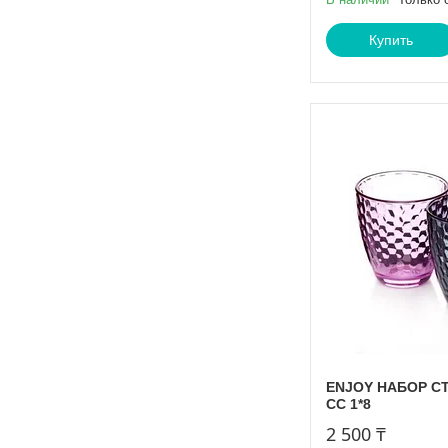
Купить
ENJOY НАБОР СТ
СС 1*8
2 500 ₸