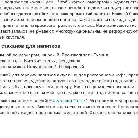
мы пользуемся каждый день. Чтобы жить с комфортом и удовольств
о поднимает настроение, создает комфорт в доме, и подчеркнет ва
особны сделать из обычного сока ароматный напиток. Каждый бока
дназначается для особенного напитка. Какие стаканы подходят для
 приятно пить из красивого граненого стакана. Изготавливаются из
ывают запахов, не ржавеют, многофункциональны, не деформируют
а и хрусталя.
стаканов для напитков
льшой по размерам, широкий. Производитель Турция.
сока и воды. Высокие стенки, без декора.
Для напитков. Полуграненый. Прозрачный.
ышкой для горячих напитков актуально для ресторанов и кафе, п
о пользования, удобно использовать в холодное время года, чтобы 
ие любую плюсовую температуру. Если вы цените уют осенью и зим
сока может большая семья, где в жаркое время года можно разлива
соков вы можете на сайте
компании “Teller
”. Мы занимаемся продаж
доступным ценам. Акцент мы делаем на качество товара. Предлага
овия покупки для постоянных покупателей. Стаканы для напитков 