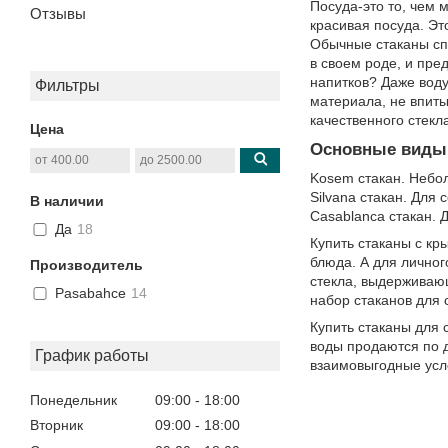
Посуда-это то, чем 
Отзывы
красивая посуда. Эт
Обычные стаканы сп
в своем роде, и пре
напитков? Даже воду
Фильтры
материала, не впит
качественного стекл
Цена
Основные виды 
Kosem стакан. Небо
Silvana стакан. Для 
В наличии
Casablanca стакан. 
Да
18
Купить стаканы с кр
блюда. А для личног
Производитель
стекла, выдерживающ
Pasabahce
14
набор стаканов для 
Купить стаканы для 
воды продаются по 
График работы
взаимовыгодные усл
Понедельник
09:00
18:00
Вторник
09:00
18:00