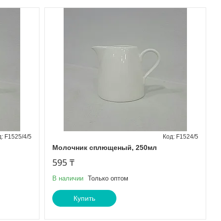
F1525/4/5
F1524/5
Молочник сплющеный, 250мл
595 ₸
В наличии
Только оптом
Купить