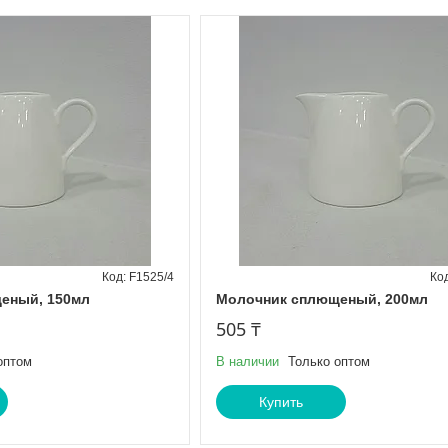
F1525/4
еный, 150мл
Молочник сплющеный, 200мл
505 ₸
оптом
В наличии
Только оптом
Купить