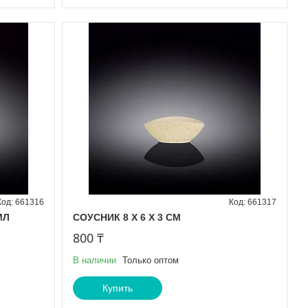
661316
661317
МЛ
СОУСНИК 8 Х 6 Х 3 СМ
800 ₸
В наличии
Только оптом
Купить